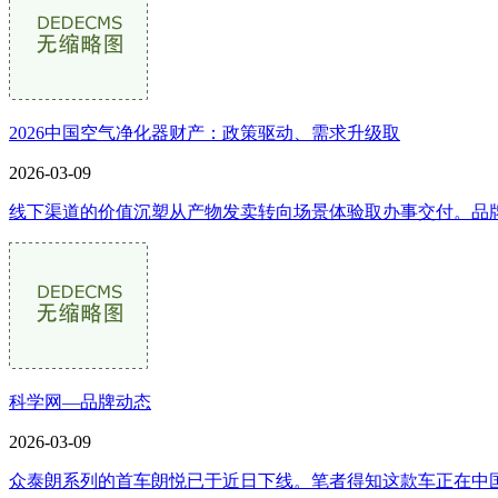
2026中国空气净化器财产：政策驱动、需求升级取
2026-03-09
线下渠道的价值沉塑从产物发卖转向场景体验取办事交付。品牌
科学网—品牌动态
2026-03-09
众泰朗系列的首车朗悦已于近日下线。笔者得知这款车正在中国汽车业初次提出