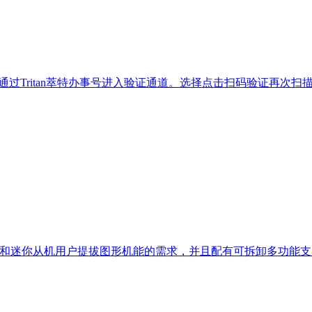
通过Tritan萃特办事号进入验证通道。选择点击扫码验证再次扫描
本电脑和迷你从机用户提拔图形机能的需求，并且配有可拆卸多功能支