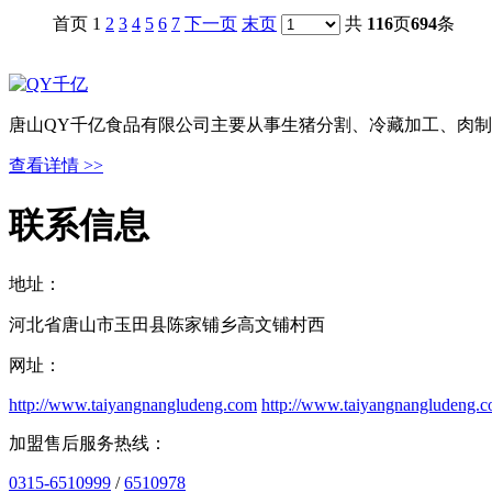
首页 1
2
3
4
5
6
7
下一页
末页
共
116
页
694
条
唐山QY千亿食品有限公司主要从事生猪分割、冷藏加工、肉制
查看详情 >>
联系信息
地址：
河北省唐山市玉田县陈家铺乡高文铺村西
网址：
http://www.taiyangnangludeng.com
http://www.taiyangnangludeng.
加盟售后服务热线：
0315-6510999
/
6510978