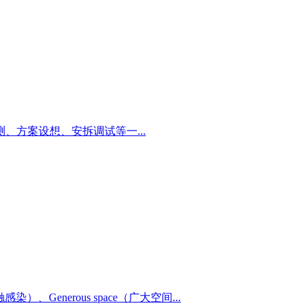
方案设想、安拆调试等一...
Generous space（广大空间...