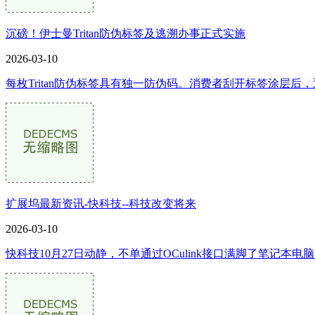
沉磅！伊士曼Tritan防伪标签及逃溯办事正式实施
2026-03-10
每枚Tritan防伪标签具有独一防伪码。消费者刮开标签涂层后，
扩展坞最新资讯-快科技--科技改变将来
2026-03-10
快科技10月27日动静，不单通过OCulink接口满脚了笔记