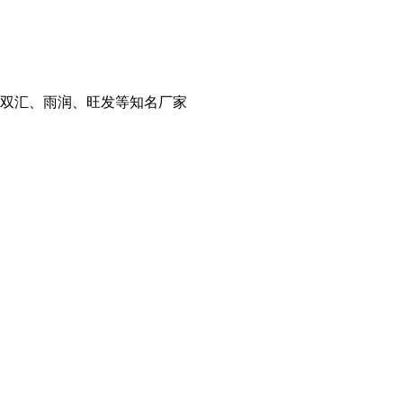
、双汇、雨润、旺发等知名厂家