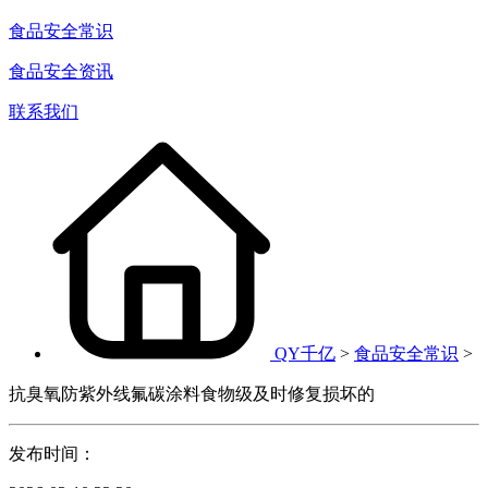
食品安全常识
食品安全资讯
联系我们
QY千亿
>
食品安全常识
>
抗臭氧防紫外线氟碳涂料食物级及时修复损坏的
发布时间：