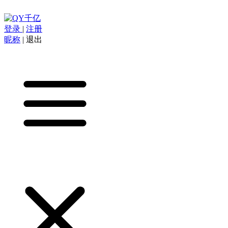
登录
|
注册
昵称
|
退出